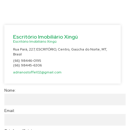
Formulário de Contato
Escritório Imobiliário Xingú
Escritório Imobiliário Xingú
Rua Pará
,
227
,
ESCRITÓRIO
,
Centro
,
Gaúcha do Norte
,
MT
,
Brasil
(66) 98446-0195
(66) 98445-6306
adrianostoffel02@gmail.com
Nome:
Email: